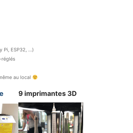
y Pi, ESP32, …)
-réglés
s-même au local
le
9 imprimantes 3D