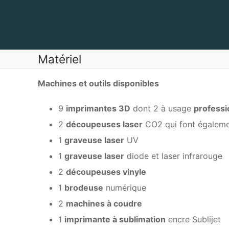
Aller
au
contenu
Matériel
Machines et outils disponibles
9
imprimantes 3D
dont 2 à usage
professi
2
découpeuses laser
CO2 qui font égaleme
1
graveuse laser
UV
1
graveuse laser
diode et laser infrarouge
2
découpeuses vinyle
1
brodeuse
numérique
2
machines à coudre
1
imprimante à sublimation
encre Sublijet