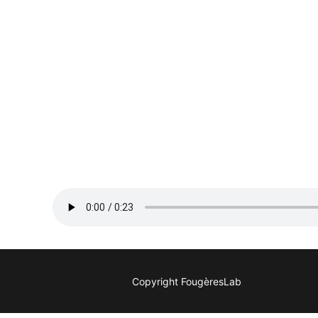
Copyright FougèresLab