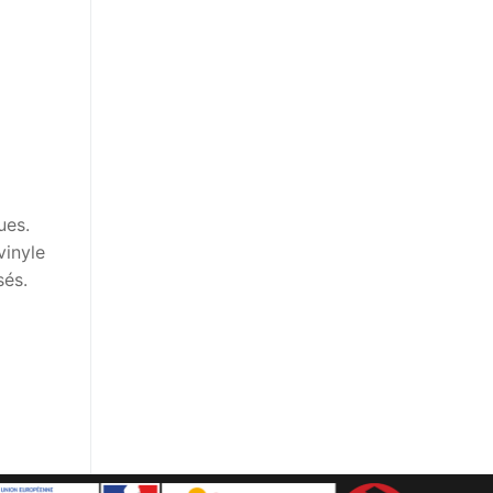
ues.
vinyle
sés.