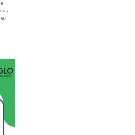
re
vous
 au