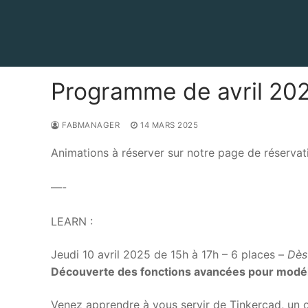
Aller
au
contenu
Programme de avril 20
FABMANAGER
14 MARS 2025
Animations à réserver sur notre page de réservat
—-
LEARN :
Jeudi 10 avril 2025 de 15h à 17h – 6 places –
Dès
Découverte des fonctions avancées pour modél
Venez apprendre à vous servir de Tinkercad, un ou