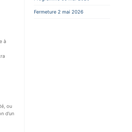
Fermeture 2 mai 2026
e à
tra
té, ou
on d’un