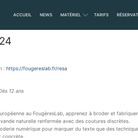
ACCUEIL
NEWS
MATÉRIEL
TARIFS
RÉSERVA
024
n :
https://fougereslab.fr/resa
Dès 12 ans
européenne au FougèresLab, apprenez à broder et fabriquer
vande naturelle renfermée avec des coutures discrètes.
broderie numérique pour marquer du texte que des techniqu
t concrète.