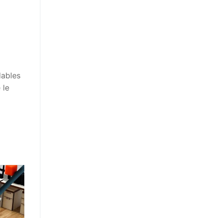
dables
 le