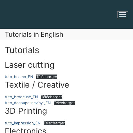
Aller
au
contenu
Tutorials in English
Tutorials
Laser cutting
tuto_beamo_EN
Télécharger
Textile / Creative
tuto_brodeuse_EN
Télécharger
tuto_decoupeusevinyl_EN
Télécharger
3D Printing
tuto_impression_EN
Télécharger
Electronics